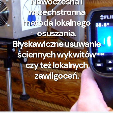
Nowoczesna i
wszechstronna
metoda lokalnego
osuszania.
Błyskawiczne usuwanie
ściennych wykwitów
czy też lokalnych
zawilgoceń.