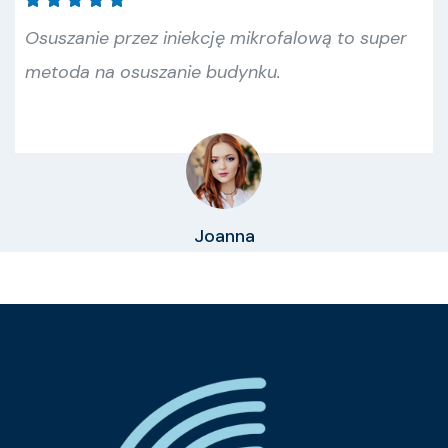
Osuszanie przez iniekcję mikrofalową to super
metoda na osuszanie budynku.
Joanna