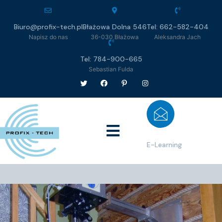
Biuro@profix-tech.pl
Błażowa Dolna 546
Tel: 662-582-404
Napisz do nas
36-030 Błażowa
Aleksandra Jach
Tel: 784-900-665
Sebastian Fulda
E-Learning
Kursy BHP