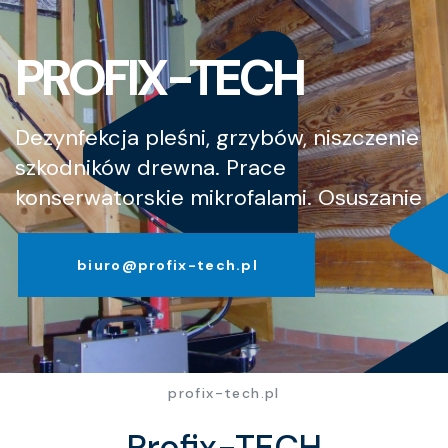
PROFIX-TECH
Dezynfekcja pleśni, grzybów, niszczenie
szkodników drewna. Prace
konserwatorskie mikrofalami. Osuszanie
biuro@profix-tech.pl
profix-tech.pl
Profix-TECH